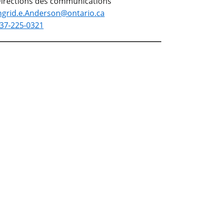
irections des communications
ngrid.e.Anderson@ontario.ca
37-225-0321