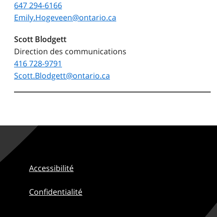
647 294-6166
Emily.Hogeveen@ontario.ca
Scott Blodgett
Direction des communications
416 728-9791
Scott.Blodgett@ontario.ca
Accessibilité
Confidentialité