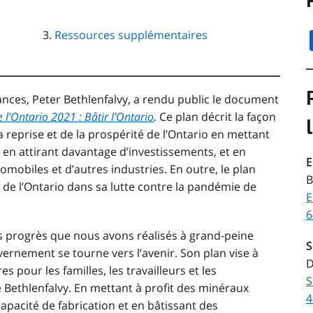
Ressources supplémentaires
nces, Peter Bethlenfalvy, a rendu public
le document
e l’Ontario 2021
: Bâtir l’Ontario
.
Ce plan décrit la façon
 reprise et de la prospérité de l’Ontario en mettant
, en attirant davantage d’investissements, et en
E
omobiles et d’autres industries. En outre, le plan
B
de l’Ontario dans sa lutte contre la pandémie de
E
6
s progrès que nous avons réalisés à grand-peine
S
vernement se tourne vers l’avenir. Son plan vise à
D
 pour les familles, les travailleurs et les
S
e Bethlenfalvy. En mettant à profit des minéraux
4
capacité de fabrication et en bâtissant des