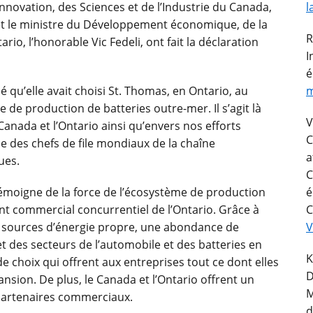
’Innovation, des Sciences et de l’Industrie du Canada,
l
et le ministre du Développement économique, de la
R
io, l’honorable Vic Fedeli, ont fait la déclaration
I
é
 qu’elle avait choisi St. Thomas, en Ontario, au
m
 de production de batteries outre-mer. Il s’agit là
V
anada et l’Ontario ainsi qu’envers nos efforts
C
ce des chefs de file mondiaux de la chaîne
a
ues.
C
 témoigne de la force de l’écosystème de production
é
nt commercial concurrentiel de l’Ontario. Grâce à
 sources d’énergie propre, une abondance de
V
t des secteurs de l’automobile et des batteries en
K
 choix qui offrent aux entreprises tout ce dont elles
D
ansion. De plus, le Canada et l’Ontario offrent un
M
 partenaires commerciaux.
d