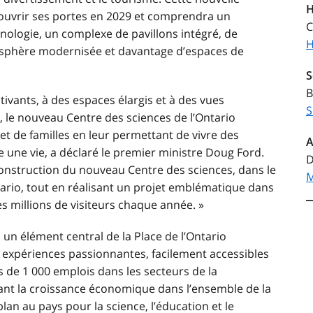
H
t ouvrir ses portes en 2029 et comprendra un
C
hnologie, un complexe de pavillons intégré, de
H
sphère
modernisée et davantage d’espaces de
S
B
vants, à des espaces élargis et à des vues
S
, le nouveau Centre des sciences de l’Ontario
et de familles en leur permettant de vivre des
A
une vie, a déclaré le premier ministre Doug Ford.
D
onstruction du nouveau Centre des sciences, dans le
M
tario
, tout en réalisant un projet emblématique dans
s millions de visiteurs chaque année. »
a un élément central de
la Place de l’Ontario
es expériences passionnantes, facilement accessibles
 de 1 000 emplois dans les secteurs de la
lant la croissance économique dans l’ensemble de la
lan au pays pour la science, l’éducation et le