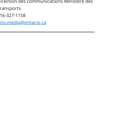
irection des communications Ministère des
ransports
16-327-1158
to.media@ontario.ca