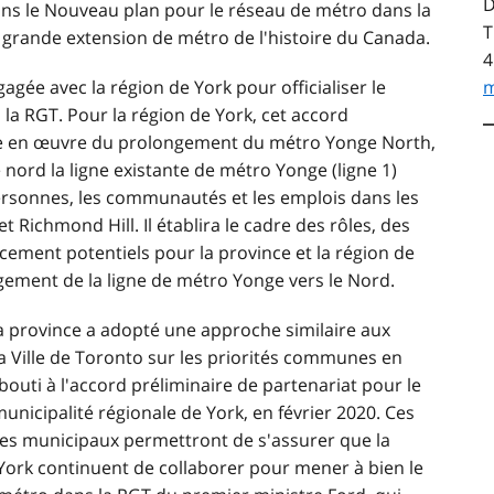
D
dans le Nouveau plan pour le réseau de métro dans la
T
s grande extension de métro de l'histoire du Canada.
4
agée avec la région de York pour officialiser le
m
la RGT. Pour la région de York, cet accord
se en œuvre du prolongement du métro Yonge North,
nord la ligne existante de métro Yonge (ligne 1)
personnes, les communautés et les emplois dans les
ichmond Hill. Il établira le cadre des rôles, des
ement potentiels pour la province et la région de
gement de la ligne de métro Yonge vers le Nord.
 province a adopté une approche similaire aux
a Ville de Toronto sur les priorités communes en
uti à l'accord préliminaire de partenariat pour le
nicipalité régionale de York, en février 2020. Ces
es municipaux permettront de s'assurer que la
e York continuent de collaborer pour mener à bien le