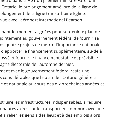
métro dans la RGT du premier ministre Ford, qui
 Ontario, le prolongement amélioré de la ligne de
rolongement de la ligne transurbaine Eglinton
évue avec l'aéroport international Pearson.
tenant fermement alignées pour soutenir le plan de
jointement au gouvernement fédéral de fournir sa
nos quatre projets de métro d'importance nationale.
'apporter le financement supplémentaire, au-delà
fossé et fournir le financement stable et prévisible
pagne électorale de l'automne dernier.
ncement avec le gouvernement fédéral reste une
s considérables que le plan de l'Ontario générera
ale et nationale au cours des dix prochaines années et
ruire les infrastructures indispensables, à réduire
munautés axées sur le transport en commun avec une
 à relier les gens à des lieux et à des emplois alors