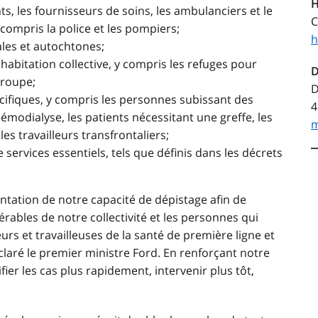
H
nts, les fournisseurs de soins, les ambulanciers et le
C
compris la police et les pompiers;
h
rales et autochtones;
habitation collective, y compris les refuges pour
D
groupe;
D
cifiques, y compris les personnes subissant des
4
modialyse, les patients nécessitant une greffe, les
m
s travailleurs transfrontaliers;
 services essentiels, tels que définis dans les décrets
ntation de notre capacité de dépistage afin de
rables de notre collectivité et les personnes qui
rs et travailleuses de la santé de première ligne et
claré le premier ministre Ford. En renforçant notre
ier les cas plus rapidement, intervenir plus tôt,