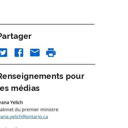
Partager
Renseignements pour
les médias
vana Yelich
abinet du premier ministre
vana.yelich@ontario.ca